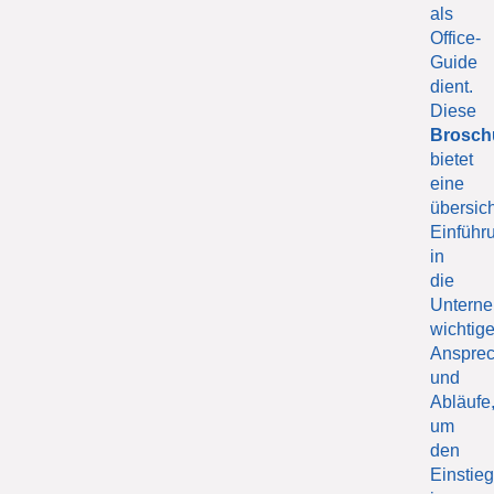
als
Office-
Guide
dient.
Diese
Brosch
bietet
eine
übersich
Einführ
in
die
Unterne
wichtig
Ansprec
und
Abläufe
um
den
Einstie