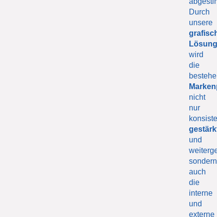
abgesti
Durch
unsere
grafisc
Lösun
wird
die
besteh
Marken
nicht
nur
konsiste
gestärk
und
weiterge
sonder
auch
die
interne
und
externe