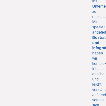
ins
Untern
zu
erleicht
Mit
speziell
angefert
Illustra
und
Infogra
haben
wir
komple
Inhalte
anschau
und
leicht
verständ
aufberei
sodass
sich