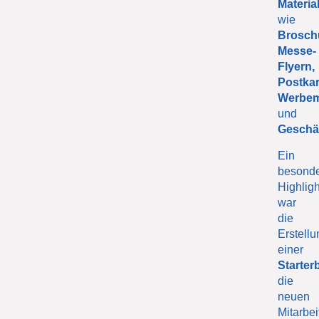
Materia
wie
Brosch
Messe-
Flyern,
Postkar
Werbem
und
Geschä
Ein
besond
Highligh
war
die
Erstellu
einer
Starter
die
neuen
Mitarbei